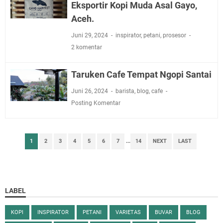
Eksportir Kopi Muda Asal Gayo,
Aceh.
Juni 29, 2024
inspirator
,
petani
,
prosesor
2 komentar
Taruken Cafe Tempat Ngopi Santai
Juni 26, 2024
barista
,
blog
,
cafe
Posting Komentar
1
2
3
4
5
6
7
...
14
NEXT
LAST
LABEL
KOPI
INSPIRATOR
PETANI
VARIETAS
BUVAR
BLOG